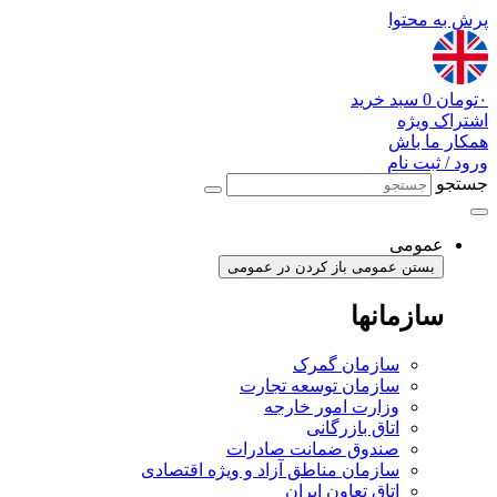
پرش به محتوا
۰
تومان
0
سبد خرید
اشتراک ویژه
همکار ما باش
ورود / ثبت نام
جستجو
عمومی
بستن عمومی
باز کردن در عمومی
سازمانها
سازمان گمرک
سازمان توسعه تجارت
وزارت امور خارجه
اتاق بازرگانی
صندوق ضمانت صادرات
سازمان مناطق آزاد و ویژه اقتصادی
اتاق تعاون ایران