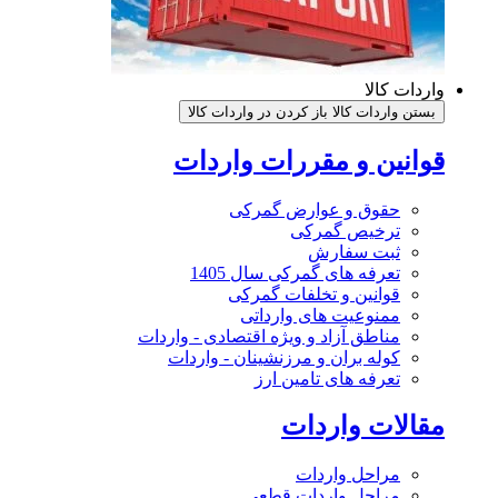
واردات کالا
بستن واردات کالا
باز کردن در واردات کالا
قوانین و مقررات واردات
حقوق و عوارض گمرکی
ترخیص گمرکی
ثبت سفارش
تعرفه های گمرکی سال 1405
قوانین و تخلفات گمرکی
ممنوعیت های وارداتی
مناطق آزاد و ویژه اقتصادی - واردات
کوله بران و مرزنشینان - واردات
تعرفه های تامین ارز
مقالات واردات
مراحل واردات
مراحل واردات قطعی