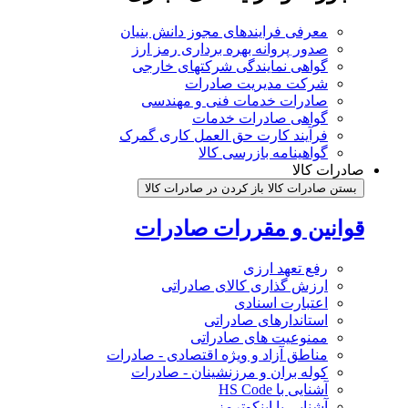
معرفی فرایندهای مجوز دانش بنیان
صدور پروانه بهره برداری رمز ارز
گواهی نمایندگی شرکتهای خارجی
شرکت مدیریت صادرات
صادرات خدمات فنی و مهندسی
گواهی صادرات خدمات
فرآیند کارت حق العمل کاری گمرک
گواهینامه بازرسی کالا
صادرات کالا
بستن صادرات کالا
باز کردن در صادرات کالا
قوانین و مقررات صادرات
رفع تعهد ارزی
ارزش گذاری کالای صادراتی
اعتبارت اسنادی
استاندارهای صادراتی
ممنوعیت های صادراتی
مناطق آزاد و ویژه اقتصادی - صادرات
کوله بران و مرزنشینان - صادرات
آشنایی با HS Code
آشنایی با اینکوترمز