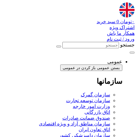
پرش
به
محتوا
۰
تومان
0
سبد خرید
اشتراک ویژه
همکار ما باش
ورود / ثبت نام
جستجو
عمومی
بستن عمومی
باز کردن در عمومی
سازمانها
سازمان گمرک
سازمان توسعه تجارت
وزارت امور خارجه
اتاق بازرگانی
صندوق ضمانت صادرات
سازمان مناطق آزاد و ویژه اقتصادی
اتاق تعاون ایران
سازمان دامپزشکی کشور