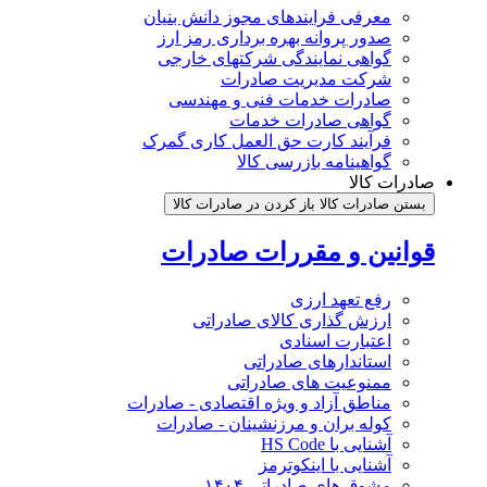
معرفی فرایندهای مجوز دانش بنیان
صدور پروانه بهره برداری رمز ارز
گواهی نمایندگی شرکتهای خارجی
شرکت مدیریت صادرات
صادرات خدمات فنی و مهندسی
گواهی صادرات خدمات
فرآیند کارت حق العمل کاری گمرک
گواهینامه بازرسی کالا
صادرات کالا
بستن صادرات کالا
باز کردن در صادرات کالا
قوانین و مقررات صادرات
رفع تعهد ارزی
ارزش گذاری کالای صادراتی
اعتبارت اسنادی
استاندارهای صادراتی
ممنوعیت های صادراتی
مناطق آزاد و ویژه اقتصادی - صادرات
کوله بران و مرزنشینان - صادرات
آشنایی با HS Code
آشنایی با اینکوترمز
مشوق های صادراتی ۱۴۰۴