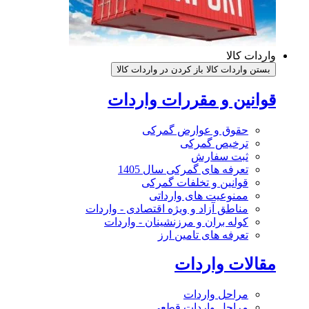
واردات کالا
بستن واردات کالا
باز کردن در واردات کالا
قوانین و مقررات واردات
حقوق و عوارض گمرکی
ترخیص گمرکی
ثبت سفارش
تعرفه های گمرکی سال 1405
قوانین و تخلفات گمرکی
ممنوعیت های وارداتی
مناطق آزاد و ویژه اقتصادی - واردات
کوله بران و مرزنشینان - واردات
تعرفه های تامین ارز
مقالات واردات
مراحل واردات
مراحل واردات قطعی