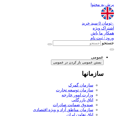
پرش به محتوا
۰
تومان
0
سبد خرید
اشتراک ویژه
همکار ما باش
ورود / ثبت نام
جستجو
عمومی
بستن عمومی
باز کردن در عمومی
سازمانها
سازمان گمرک
سازمان توسعه تجارت
وزارت امور خارجه
اتاق بازرگانی
صندوق ضمانت صادرات
سازمان مناطق آزاد و ویژه اقتصادی
اتاق تعاون ایران