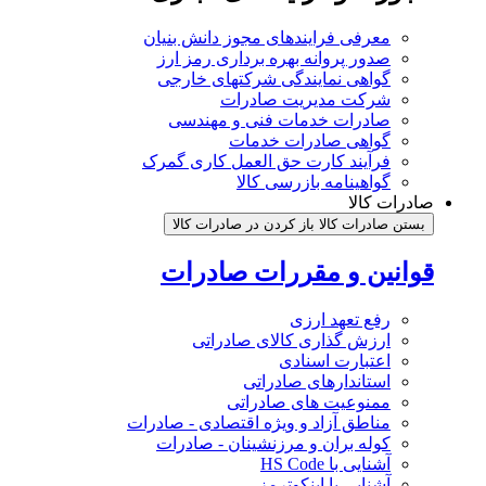
معرفی فرایندهای مجوز دانش بنیان
صدور پروانه بهره برداری رمز ارز
گواهی نمایندگی شرکتهای خارجی
شرکت مدیریت صادرات
صادرات خدمات فنی و مهندسی
گواهی صادرات خدمات
فرآیند کارت حق العمل کاری گمرک
گواهینامه بازرسی کالا
صادرات کالا
بستن صادرات کالا
باز کردن در صادرات کالا
قوانین و مقررات صادرات
رفع تعهد ارزی
ارزش گذاری کالای صادراتی
اعتبارت اسنادی
استاندارهای صادراتی
ممنوعیت های صادراتی
مناطق آزاد و ویژه اقتصادی - صادرات
کوله بران و مرزنشینان - صادرات
آشنایی با HS Code
آشنایی با اینکوترمز