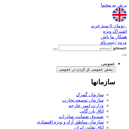
پرش به محتوا
۰
تومان
0
سبد خرید
اشتراک ویژه
همکار ما باش
ورود / ثبت نام
جستجو
عمومی
بستن عمومی
باز کردن در عمومی
سازمانها
سازمان گمرک
سازمان توسعه تجارت
وزارت امور خارجه
اتاق بازرگانی
صندوق ضمانت صادرات
سازمان مناطق آزاد و ویژه اقتصادی
اتاق تعاون ایران