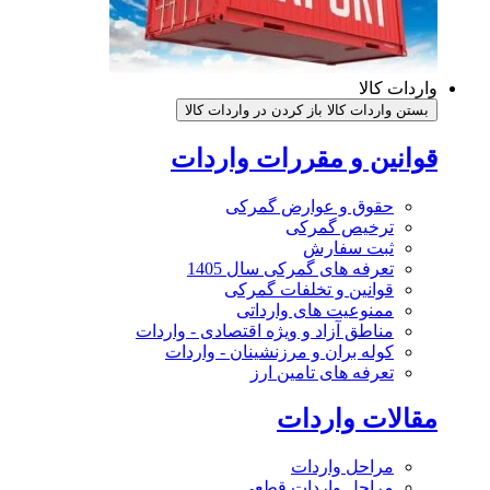
واردات کالا
بستن واردات کالا
باز کردن در واردات کالا
قوانین و مقررات واردات
حقوق و عوارض گمرکی
ترخیص گمرکی
ثبت سفارش
تعرفه های گمرکی سال 1405
قوانین و تخلفات گمرکی
ممنوعیت های وارداتی
مناطق آزاد و ویژه اقتصادی - واردات
کوله بران و مرزنشینان - واردات
تعرفه های تامین ارز
مقالات واردات
مراحل واردات
مراحل واردات قطعی