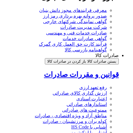
معرفی فرایندهای مجوز دانش بنیان
صدور پروانه بهره برداری رمز ارز
گواهی نمایندگی شرکتهای خارجی
شرکت مدیریت صادرات
صادرات خدمات فنی و مهندسی
گواهی صادرات خدمات
فرآیند کارت حق العمل کاری گمرک
گواهینامه بازرسی کالا
صادرات کالا
بستن صادرات کالا
باز کردن در صادرات کالا
قوانین و مقررات صادرات
رفع تعهد ارزی
ارزش گذاری کالای صادراتی
اعتبارت اسنادی
استاندارهای صادراتی
ممنوعیت های صادراتی
مناطق آزاد و ویژه اقتصادی - صادرات
کوله بران و مرزنشینان - صادرات
آشنایی با HS Code
آشنایی با اینکوترمز