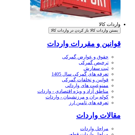
واردات کالا
بستن واردات کالا
باز کردن در واردات کالا
قوانین و مقررات واردات
حقوق و عوارض گمرکی
ترخیص گمرکی
ثبت سفارش
تعرفه های گمرکی سال 1405
قوانین و تخلفات گمرکی
ممنوعیت های وارداتی
مناطق آزاد و ویژه اقتصادی - واردات
کوله بران و مرزنشینان - واردات
تعرفه های تامین ارز
مقالات واردات
مراحل واردات
مراحل واردات قطعی