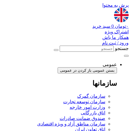
پرش به محتوا
۰
تومان
0
سبد خرید
اشتراک ویژه
همکار ما باش
ورود / ثبت نام
جستجو
عمومی
بستن عمومی
باز کردن در عمومی
سازمانها
سازمان گمرک
سازمان توسعه تجارت
وزارت امور خارجه
اتاق بازرگانی
صندوق ضمانت صادرات
سازمان مناطق آزاد و ویژه اقتصادی
اتاق تعاون ایران