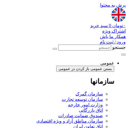
پرش به محتوا
۰
تومان
0
سبد خرید
اشتراک ویژه
همکار ما باش
ورود / ثبت نام
جستجو
عمومی
بستن عمومی
باز کردن در عمومی
سازمانها
سازمان گمرک
سازمان توسعه تجارت
وزارت امور خارجه
اتاق بازرگانی
صندوق ضمانت صادرات
سازمان مناطق آزاد و ویژه اقتصادی
اتاق تعاون ایران