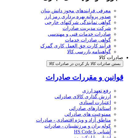
معرفی فرایندهای مجوز دانش بنیان
صدور پروانه بهره برداری رمز ارز
گواهی نمایندگی شرکتهای خارجی
شرکت مدیریت صادرات
صادرات خدمات فنی و مهندسی
گواهی صادرات خدمات
فرآیند کارت حق العمل کاری گمرک
گواهینامه بازرسی کالا
صادرات کالا
بستن صادرات کالا
باز کردن در صادرات کالا
قوانین و مقررات صادرات
رفع تعهد ارزی
ارزش گذاری کالای صادراتی
اعتبارت اسنادی
استاندارهای صادراتی
ممنوعیت های صادراتی
مناطق آزاد و ویژه اقتصادی - صادرات
کوله بران و مرزنشینان - صادرات
آشنایی با HS Code
آشنایی با اینکوترمز