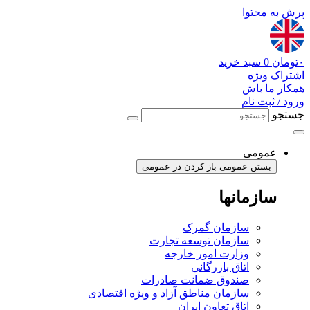
پرش به محتوا
۰
تومان
0
سبد خرید
اشتراک ویژه
همکار ما باش
ورود / ثبت نام
جستجو
عمومی
بستن عمومی
باز کردن در عمومی
سازمانها
سازمان گمرک
سازمان توسعه تجارت
وزارت امور خارجه
اتاق بازرگانی
صندوق ضمانت صادرات
سازمان مناطق آزاد و ویژه اقتصادی
اتاق تعاون ایران