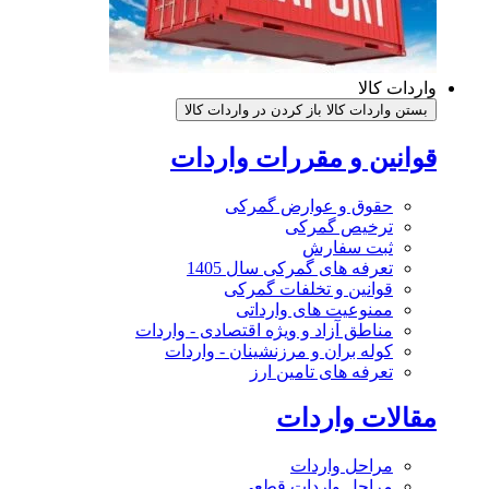
واردات کالا
بستن واردات کالا
باز کردن در واردات کالا
قوانین و مقررات واردات
حقوق و عوارض گمرکی
ترخیص گمرکی
ثبت سفارش
تعرفه های گمرکی سال 1405
قوانین و تخلفات گمرکی
ممنوعیت های وارداتی
مناطق آزاد و ویژه اقتصادی - واردات
کوله بران و مرزنشینان - واردات
تعرفه های تامین ارز
مقالات واردات
مراحل واردات
مراحل واردات قطعی