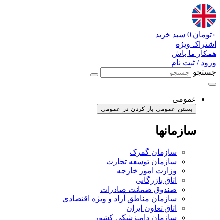
پرش
به
محتوا
۰
تومان
0
سبد خرید
اشتراک ویژه
همکار ما باش
ورود / ثبت نام
جستجو
عمومی
بستن عمومی
باز کردن در عمومی
سازمانها
سازمان گمرک
سازمان توسعه تجارت
وزارت امور خارجه
اتاق بازرگانی
صندوق ضمانت صادرات
سازمان مناطق آزاد و ویژه اقتصادی
اتاق تعاون ایران
سازمان دامپزشکی کشور