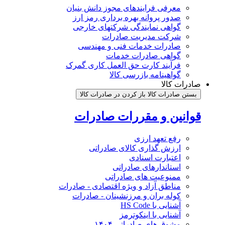
معرفی فرایندهای مجوز دانش بنیان
صدور پروانه بهره برداری رمز ارز
گواهی نمایندگی شرکتهای خارجی
شرکت مدیریت صادرات
صادرات خدمات فنی و مهندسی
گواهی صادرات خدمات
فرآیند کارت حق العمل کاری گمرک
گواهینامه بازرسی کالا
صادرات کالا
بستن صادرات کالا
باز کردن در صادرات کالا
قوانین و مقررات صادرات
رفع تعهد ارزی
ارزش گذاری کالای صادراتی
اعتبارت اسنادی
استاندارهای صادراتی
ممنوعیت های صادراتی
مناطق آزاد و ویژه اقتصادی - صادرات
کوله بران و مرزنشینان - صادرات
آشنایی با HS Code
آشنایی با اینکوترمز
مشوق های صادراتی ۱۴۰۴