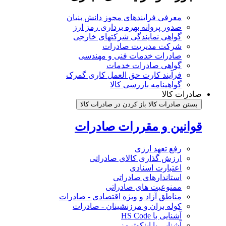
معرفی فرایندهای مجوز دانش بنیان
صدور پروانه بهره برداری رمز ارز
گواهی نمایندگی شرکتهای خارجی
شرکت مدیریت صادرات
صادرات خدمات فنی و مهندسی
گواهی صادرات خدمات
فرآیند کارت حق العمل کاری گمرک
گواهینامه بازرسی کالا
صادرات کالا
بستن صادرات کالا
باز کردن در صادرات کالا
قوانین و مقررات صادرات
رفع تعهد ارزی
ارزش گذاری کالای صادراتی
اعتبارت اسنادی
استاندارهای صادراتی
ممنوعیت های صادراتی
مناطق آزاد و ویژه اقتصادی - صادرات
کوله بران و مرزنشینان - صادرات
آشنایی با HS Code
آشنایی با اینکوترمز