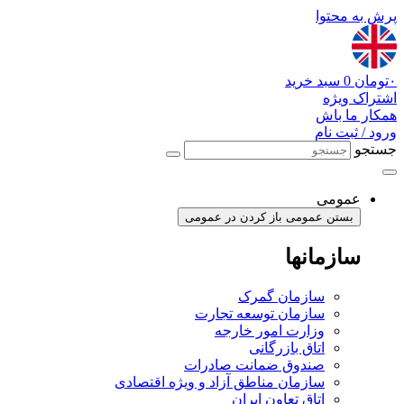
پرش به محتوا
۰
تومان
0
سبد خرید
اشتراک ویژه
همکار ما باش
ورود / ثبت نام
جستجو
عمومی
بستن عمومی
باز کردن در عمومی
سازمانها
سازمان گمرک
سازمان توسعه تجارت
وزارت امور خارجه
اتاق بازرگانی
صندوق ضمانت صادرات
سازمان مناطق آزاد و ویژه اقتصادی
اتاق تعاون ایران