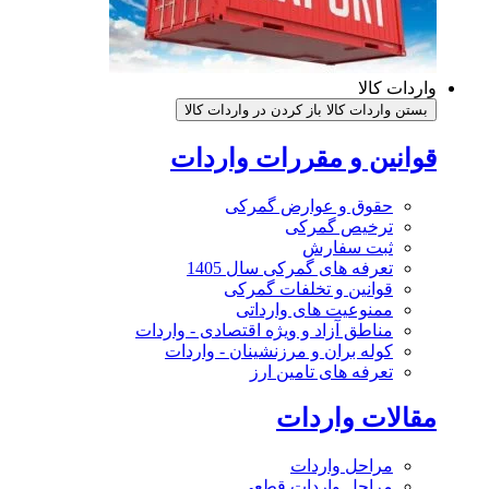
واردات کالا
بستن واردات کالا
باز کردن در واردات کالا
قوانین و مقررات واردات
حقوق و عوارض گمرکی
ترخیص گمرکی
ثبت سفارش
تعرفه های گمرکی سال 1405
قوانین و تخلفات گمرکی
ممنوعیت های وارداتی
مناطق آزاد و ویژه اقتصادی - واردات
کوله بران و مرزنشینان - واردات
تعرفه های تامین ارز
مقالات واردات
مراحل واردات
مراحل واردات قطعی