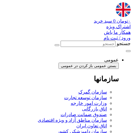
پرش
به
محتوا
۰
تومان
0
سبد خرید
اشتراک ویژه
همکار ما باش
ورود / ثبت نام
جستجو
عمومی
بستن عمومی
باز کردن در عمومی
سازمانها
سازمان گمرک
سازمان توسعه تجارت
وزارت امور خارجه
اتاق بازرگانی
صندوق ضمانت صادرات
سازمان مناطق آزاد و ویژه اقتصادی
اتاق تعاون ایران
سازمان دامپزشکی کشور