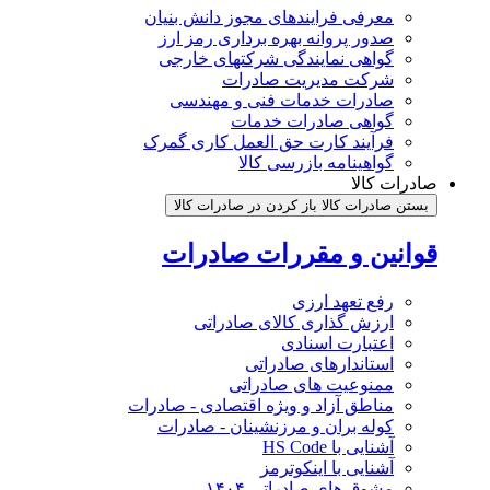
معرفی فرایندهای مجوز دانش بنیان
صدور پروانه بهره برداری رمز ارز
گواهی نمایندگی شرکتهای خارجی
شرکت مدیریت صادرات
صادرات خدمات فنی و مهندسی
گواهی صادرات خدمات
فرآیند کارت حق العمل کاری گمرک
گواهینامه بازرسی کالا
صادرات کالا
بستن صادرات کالا
باز کردن در صادرات کالا
قوانین و مقررات صادرات
رفع تعهد ارزی
ارزش گذاری کالای صادراتی
اعتبارت اسنادی
استاندارهای صادراتی
ممنوعیت های صادراتی
مناطق آزاد و ویژه اقتصادی - صادرات
کوله بران و مرزنشینان - صادرات
آشنایی با HS Code
آشنایی با اینکوترمز
مشوق های صادراتی ۱۴۰۴