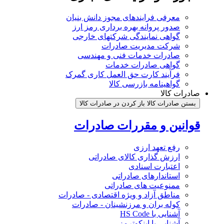
معرفی فرایندهای مجوز دانش بنیان
صدور پروانه بهره برداری رمز ارز
گواهی نمایندگی شرکتهای خارجی
شرکت مدیریت صادرات
صادرات خدمات فنی و مهندسی
گواهی صادرات خدمات
فرآیند کارت حق العمل کاری گمرک
گواهینامه بازرسی کالا
صادرات کالا
بستن صادرات کالا
باز کردن در صادرات کالا
قوانین و مقررات صادرات
رفع تعهد ارزی
ارزش گذاری کالای صادراتی
اعتبارت اسنادی
استاندارهای صادراتی
ممنوعیت های صادراتی
مناطق آزاد و ویژه اقتصادی - صادرات
کوله بران و مرزنشینان - صادرات
آشنایی با HS Code
آشنایی با اینکوترمز