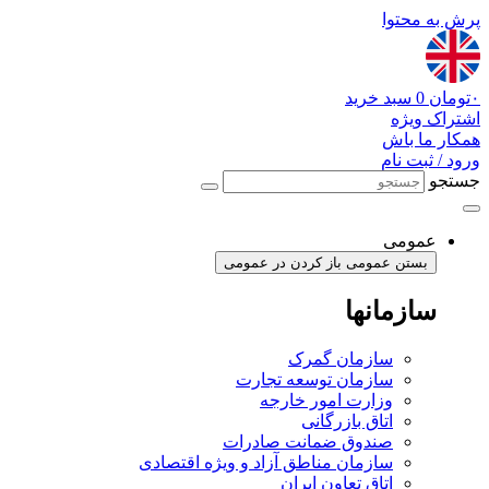
پرش به محتوا
۰
تومان
0
سبد خرید
اشتراک ویژه
همکار ما باش
ورود / ثبت نام
جستجو
عمومی
بستن عمومی
باز کردن در عمومی
سازمانها
سازمان گمرک
سازمان توسعه تجارت
وزارت امور خارجه
اتاق بازرگانی
صندوق ضمانت صادرات
سازمان مناطق آزاد و ویژه اقتصادی
اتاق تعاون ایران