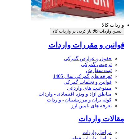
واردات کالا
بستن واردات کالا
باز کردن در واردات کالا
قوانین و مقررات واردات
حقوق و عوارض گمرکی
ترخیص گمرکی
ثبت سفارش
تعرفه های گمرکی سال 1405
قوانین و تخلفات گمرکی
ممنوعیت های وارداتی
مناطق آزاد و ویژه اقتصادی - واردات
کوله بران و مرزنشینان - واردات
تعرفه های تامین ارز
مقالات واردات
مراحل واردات
مراحل واردات قطعی