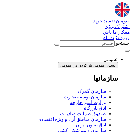
پرش
به
محتوا
۰
تومان
0
سبد خرید
اشتراک ویژه
همکار ما باش
ورود / ثبت نام
جستجو
عمومی
بستن عمومی
باز کردن در عمومی
سازمانها
سازمان گمرک
سازمان توسعه تجارت
وزارت امور خارجه
اتاق بازرگانی
صندوق ضمانت صادرات
سازمان مناطق آزاد و ویژه اقتصادی
اتاق تعاون ایران
سازمان دامپزشکی کشور