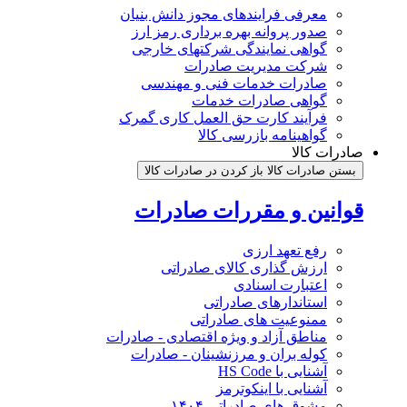
معرفی فرایندهای مجوز دانش بنیان
صدور پروانه بهره برداری رمز ارز
گواهی نمایندگی شرکتهای خارجی
شرکت مدیریت صادرات
صادرات خدمات فنی و مهندسی
گواهی صادرات خدمات
فرآیند کارت حق العمل کاری گمرک
گواهینامه بازرسی کالا
صادرات کالا
بستن صادرات کالا
باز کردن در صادرات کالا
قوانین و مقررات صادرات
رفع تعهد ارزی
ارزش گذاری کالای صادراتی
اعتبارت اسنادی
استاندارهای صادراتی
ممنوعیت های صادراتی
مناطق آزاد و ویژه اقتصادی - صادرات
کوله بران و مرزنشینان - صادرات
آشنایی با HS Code
آشنایی با اینکوترمز
مشوق های صادراتی ۱۴۰۴