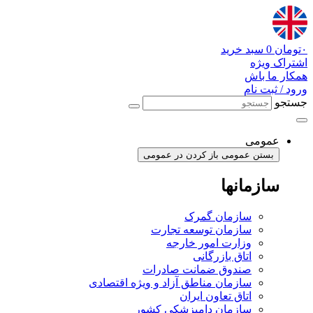
پرش
به
محتوا
۰
تومان
0
سبد خرید
اشتراک ویژه
همکار ما باش
ورود / ثبت نام
جستجو
عمومی
بستن عمومی
باز کردن در عمومی
سازمانها
سازمان گمرک
سازمان توسعه تجارت
وزارت امور خارجه
اتاق بازرگانی
صندوق ضمانت صادرات
سازمان مناطق آزاد و ویژه اقتصادی
اتاق تعاون ایران
سازمان دامپزشکی کشور