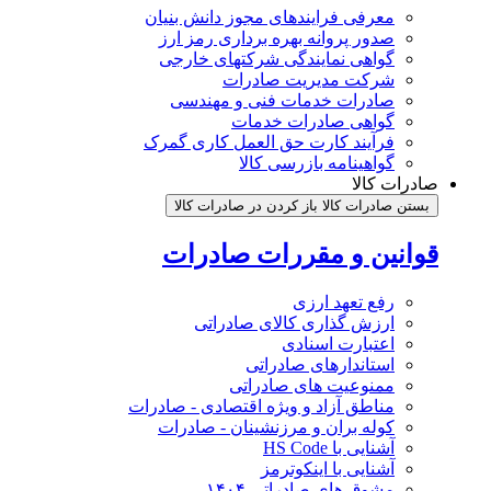
معرفی فرایندهای مجوز دانش بنیان
صدور پروانه بهره برداری رمز ارز
گواهی نمایندگی شرکتهای خارجی
شرکت مدیریت صادرات
صادرات خدمات فنی و مهندسی
گواهی صادرات خدمات
فرآیند کارت حق العمل کاری گمرک
گواهینامه بازرسی کالا
صادرات کالا
بستن صادرات کالا
باز کردن در صادرات کالا
قوانین و مقررات صادرات
رفع تعهد ارزی
ارزش گذاری کالای صادراتی
اعتبارت اسنادی
استاندارهای صادراتی
ممنوعیت های صادراتی
مناطق آزاد و ویژه اقتصادی - صادرات
کوله بران و مرزنشینان - صادرات
آشنایی با HS Code
آشنایی با اینکوترمز
مشوق های صادراتی ۱۴۰۴