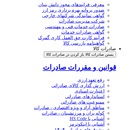
معرفی فرایندهای مجوز دانش بنیان
صدور پروانه بهره برداری رمز ارز
گواهی نمایندگی شرکتهای خارجی
شرکت مدیریت صادرات
صادرات خدمات فنی و مهندسی
گواهی صادرات خدمات
فرآیند کارت حق العمل کاری گمرک
گواهینامه بازرسی کالا
صادرات کالا
بستن صادرات کالا
باز کردن در صادرات کالا
قوانین و مقررات صادرات
رفع تعهد ارزی
ارزش گذاری کالای صادراتی
اعتبارت اسنادی
استاندارهای صادراتی
ممنوعیت های صادراتی
مناطق آزاد و ویژه اقتصادی - صادرات
کوله بران و مرزنشینان - صادرات
آشنایی با HS Code
آشنایی با اینکوترمز
مشوق های صادراتی ۱۴۰۴