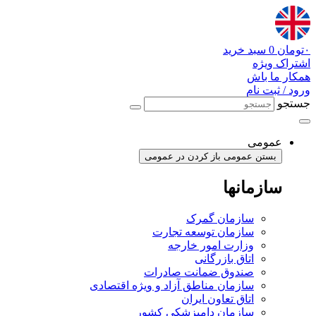
پرش
به
محتوا
۰
تومان
0
سبد خرید
اشتراک ویژه
همکار ما باش
ورود / ثبت نام
جستجو
عمومی
بستن عمومی
باز کردن در عمومی
سازمانها
سازمان گمرک
سازمان توسعه تجارت
وزارت امور خارجه
اتاق بازرگانی
صندوق ضمانت صادرات
سازمان مناطق آزاد و ویژه اقتصادی
اتاق تعاون ایران
سازمان دامپزشکی کشور