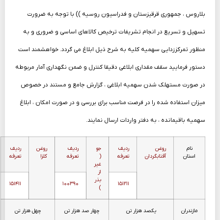
بلاروس ، جمهوری قرقیزستان و فدراسیون روسیه )) با توجه به ضرورت
تسهیل و تسریع در انجام تشریفات ترخیص کالاهای اساسی و ضروری و به
منظور تمرکززدایی سهمیه کلیه به شرح ذیل ابلاغ می گردد. خواهشمند است
دستور فرمایید سقف مقداری ابلاغی دقیقا کنترل و ضمن نگهداری آمار مربوطه
در صورت مستهلک شدن سهمیه ابلاغی ، گزارش جامع و مستند در خصوص
میزان استفاده شده را در فرصت مناسب برای بررسی و در صورت امکان ، ابلاغ
سهمیه باقیمانده ، به دفتر واردات ارسال نمایند.
نام
روغن
ردیف
جو
ردیف
روغن
ردیف
استان
آفتابگردان
تعرفه
(
تعرفه
کلزا
تعرفه
غیر
از
بذر
۱۵۱۴۱۱
۱۰۰۳۹۰
۱۵۱۲۱۱
)
مازندران
یکصد هزار تن
چهار صد هزار تن
چهل هزار تن