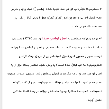
۲- دسترسی (( بازگردانی گواهی مبدا تایید شده اوراسیا )) صرفا برای بالاترین
مقام گمرک اجرایی و معاون امور گمرکی گمرک محل ارزیابی کالا از نظر این
معاونت بلامانع می باشد .
اصل گواهی مبدا
۳- در مواردی که متقاضی به
اوراسیا (CT3 ) دسترسی
نداشته باشد ، در صورت تایید اطلاعات مندرج در تصویر گواهی مبدا اوراسیا
توسط مدیر یا معاون امور گمرکی گمرک اجرایی از طریق لینک تارنمای
الکترونیکی ( که قبلا ابلاغ شده است ) پذیرش تعهد حداکثر یکماه برای ارایه
اصل گواهی مبدا و ادامه تشریفات گمرکی بلامانع باشد . بدیهی است در صورت
عدم ایفای تعهد ، گمرکات اجرایی موظفند ضمن خودداری از ارائه هر گونه
تسهیلات ، نسبت به مطالبه وجوه متعلقه و جرائم مربوطه اقدام مقتضی
بعمل آورند .