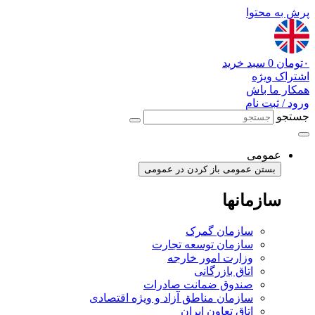
پرش به محتوا
۰
تومان
0
سبد خرید
اشتراک ویژه
همکار ما باش
ورود / ثبت نام
جستجو
عمومی
بستن عمومی
باز کردن در عمومی
سازمانها
سازمان گمرک
سازمان توسعه تجارت
وزارت امور خارجه
اتاق بازرگانی
صندوق ضمانت صادرات
سازمان مناطق آزاد و ویژه اقتصادی
اتاق تعاون ایران