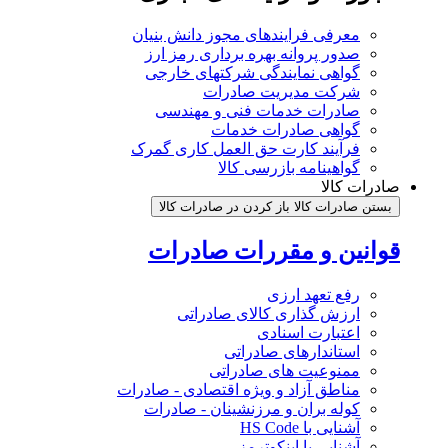
معرفی فرایندهای مجوز دانش بنیان
صدور پروانه بهره برداری رمز ارز
گواهی نمایندگی شرکتهای خارجی
شرکت مدیریت صادرات
صادرات خدمات فنی و مهندسی
گواهی صادرات خدمات
فرآیند کارت حق العمل کاری گمرک
گواهینامه بازرسی کالا
صادرات کالا
بستن صادرات کالا
باز کردن در صادرات کالا
قوانین و مقررات صادرات
رفع تعهد ارزی
ارزش گذاری کالای صادراتی
اعتبارت اسنادی
استاندارهای صادراتی
ممنوعیت های صادراتی
مناطق آزاد و ویژه اقتصادی - صادرات
کوله بران و مرزنشینان - صادرات
آشنایی با HS Code
آشنایی با اینکوترمز