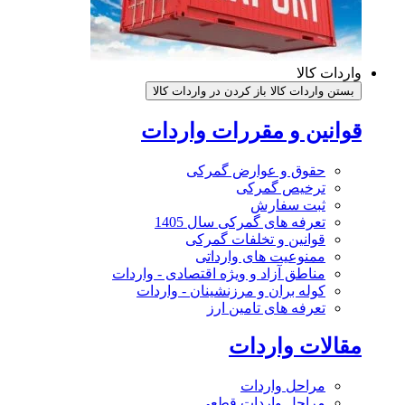
واردات کالا
بستن واردات کالا
باز کردن در واردات کالا
قوانین و مقررات واردات
حقوق و عوارض گمرکی
ترخیص گمرکی
ثبت سفارش
تعرفه های گمرکی سال 1405
قوانین و تخلفات گمرکی
ممنوعیت های وارداتی
مناطق آزاد و ویژه اقتصادی - واردات
کوله بران و مرزنشینان - واردات
تعرفه های تامین ارز
مقالات واردات
مراحل واردات
مراحل واردات قطعی