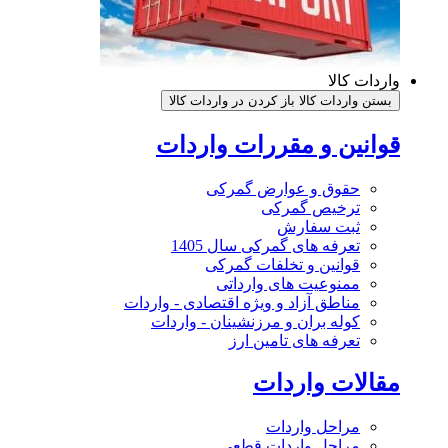
واردات کالا
بستن واردات کالا
باز کردن در واردات کالا
قوانین و مقررات واردات
حقوق و عوارض گمرکی
ترخیص گمرکی
ثبت سفارش
تعرفه های گمرکی سال 1405
قوانین و تخلفات گمرکی
ممنوعیت های وارداتی
مناطق آزاد و ویژه اقتصادی - واردات
کوله بران و مرزنشینان - واردات
تعرفه های تامین ارز
مقالات واردات
مراحل واردات
مراحل واردات قطعی