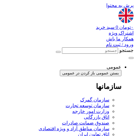
پرش به محتوا
۰
تومان
0
سبد خرید
اشتراک ویژه
همکار ما باش
ورود / ثبت نام
جستجو
عمومی
بستن عمومی
باز کردن در عمومی
سازمانها
سازمان گمرک
سازمان توسعه تجارت
وزارت امور خارجه
اتاق بازرگانی
صندوق ضمانت صادرات
سازمان مناطق آزاد و ویژه اقتصادی
اتاق تعاون ایران