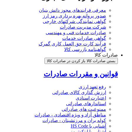
معرفی فرایندهای مجوز دانش بنیان
صدور پروانه بهره برداری رمز ارز
گواهی نمایندگی شرکتهای خارجی
شرکت مدیریت صادرات
صادرات خدمات فنی و مهندسی
گواهی صادرات خدمات
فرآیند کارت حق العمل کاری گمرک
گواهینامه بازرسی کالا
صادرات کالا
بستن صادرات کالا
باز کردن در صادرات کالا
قوانین و مقررات صادرات
رفع تعهد ارزی
ارزش گذاری کالای صادراتی
اعتبارت اسنادی
استاندارهای صادراتی
ممنوعیت های صادراتی
مناطق آزاد و ویژه اقتصادی - صادرات
کوله بران و مرزنشینان - صادرات
آشنایی با HS Code
آشنایی با اینکوترمز