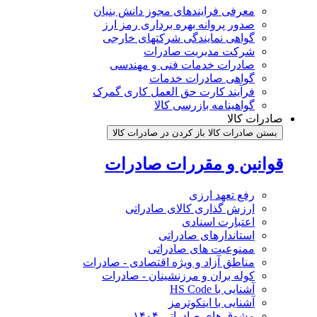
معرفی فرایندهای مجوز دانش بنیان
صدور پروانه بهره برداری رمز ارز
گواهی نمایندگی شرکتهای خارجی
شرکت مدیریت صادرات
صادرات خدمات فنی و مهندسی
گواهی صادرات خدمات
فرآیند کارت حق العمل کاری گمرک
گواهینامه بازرسی کالا
صادرات کالا
بستن صادرات کالا
باز کردن در صادرات کالا
قوانین و مقررات صادرات
رفع تعهد ارزی
ارزش گذاری کالای صادراتی
اعتبارت اسنادی
استاندارهای صادراتی
ممنوعیت های صادراتی
مناطق آزاد و ویژه اقتصادی - صادرات
کوله بران و مرزنشینان - صادرات
آشنایی با HS Code
آشنایی با اینکوترمز
مشوق های صادراتی ۱۴۰۴