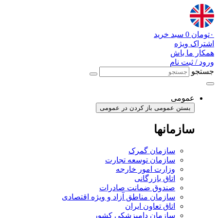
پرش
به
محتوا
۰
تومان
0
سبد خرید
اشتراک ویژه
همکار ما باش
ورود / ثبت نام
جستجو
عمومی
بستن عمومی
باز کردن در عمومی
سازمانها
سازمان گمرک
سازمان توسعه تجارت
وزارت امور خارجه
اتاق بازرگانی
صندوق ضمانت صادرات
سازمان مناطق آزاد و ویژه اقتصادی
اتاق تعاون ایران
سازمان دامپزشکی کشور