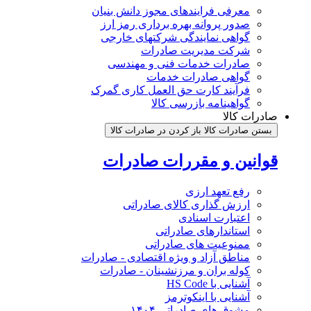
معرفی فرایندهای مجوز دانش بنیان
صدور پروانه بهره برداری رمز ارز
گواهی نمایندگی شرکتهای خارجی
شرکت مدیریت صادرات
صادرات خدمات فنی و مهندسی
گواهی صادرات خدمات
فرآیند کارت حق العمل کاری گمرک
گواهینامه بازرسی کالا
صادرات کالا
بستن صادرات کالا
باز کردن در صادرات کالا
قوانین و مقررات صادرات
رفع تعهد ارزی
ارزش گذاری کالای صادراتی
اعتبارت اسنادی
استاندارهای صادراتی
ممنوعیت های صادراتی
مناطق آزاد و ویژه اقتصادی - صادرات
کوله بران و مرزنشینان - صادرات
آشنایی با HS Code
آشنایی با اینکوترمز
مشوق های صادراتی ۱۴۰۴