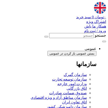
پرش
به
محتوا
۰
تومان
0
سبد خرید
اشتراک ویژه
همکار ما باش
ورود / ثبت نام
جستجو
عمومی
بستن عمومی
باز کردن در عمومی
سازمانها
سازمان گمرک
سازمان توسعه تجارت
وزارت امور خارجه
اتاق بازرگانی
صندوق ضمانت صادرات
سازمان مناطق آزاد و ویژه اقتصادی
اتاق تعاون ایران
سازمان دامپزشکی کشور