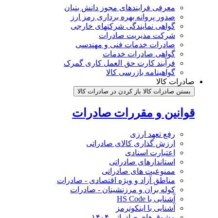
معرفی فرایندهای مجوز دانش بنیان
صدور پروانه بهره برداری رمز ارز
گواهی نمایندگی شرکتهای خارجی
شرکت مدیریت صادرات
صادرات خدمات فنی و مهندسی
گواهی صادرات خدمات
فرآیند کارت حق العمل کاری گمرک
گواهینامه بازرسی کالا
صادرات کالا
بستن صادرات کالا
باز کردن در صادرات کالا
قوانین و مقررات صادرات
رفع تعهد ارزی
ارزش گذاری کالای صادراتی
اعتبارت اسنادی
استاندارهای صادراتی
ممنوعیت های صادراتی
مناطق آزاد و ویژه اقتصادی - صادرات
کوله بران و مرزنشینان - صادرات
آشنایی با HS Code
آشنایی با اینکوترمز
مشوق های صادراتی ۱۴۰۴