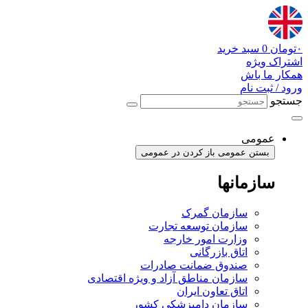
پرش
به
محتوا
۰
تومان
0
سبد خرید
اشتراک ویژه
همکار ما باش
ورود / ثبت نام
جستجو
عمومی
بستن عمومی
باز کردن در عمومی
سازمانها
سازمان گمرک
سازمان توسعه تجارت
وزارت امور خارجه
اتاق بازرگانی
صندوق ضمانت صادرات
سازمان مناطق آزاد و ویژه اقتصادی
اتاق تعاون ایران
سازمان دامپزشکی کشور