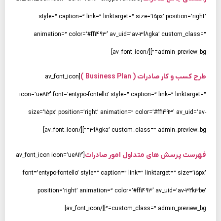
style=” caption=” link=” linktarget=” size=’15px’ position=’right’
animation=” color=’#ff1493′ av_uid=’av-3l8gka’ custom_class=”
admin_preview_bg=”][/av_font_icon]
طرح کسب و کار صادرات ( Business Plan )
[av_font_icon
icon=’ue812′ font=’entypo-fontello’ style=” caption=” link=” linktarget=”
size=’15px’ position=’right’ animation=” color=’#ff1493′ av_uid=’av-
3l8gka’ custom_class=” admin_preview_bg=”][/av_font_icon]
فهرست پرسش های متداول امور صادرات
[av_font_icon icon=’ue812′
font=’entypo-fontello’ style=” caption=” link=” linktarget=” size=’15px’
position=’right’ animation=” color=’#ff1493′ av_uid=’av-32k3be’
custom_class=” admin_preview_bg=”][/av_font_icon]