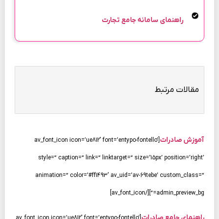
راهنمای سامانه جامع تجارت
مقالات مرتبط
آموزش صادرات
[av_font_icon icon=’ue812′ font=’entypo-fontello’
style=” caption=” link=” linktarget=” size=’15px’ position=’right’
animation=” color=’#ff1493′ av_uid=’av-69tebe’ custom_class=”
admin_preview_bg=”][/av_font_icon]
راهنمای جامع صادرات
[av_font_icon icon=’ue812′ font=’entypo-fontello’