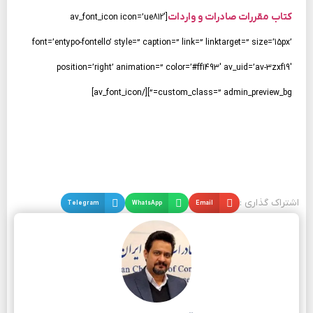
کتاب مقررات صادرات و واردات
[av_font_icon icon=’ue812′
font=’entypo-fontello’ style=” caption=” link=” linktarget=” size=’15px’
position=’right’ animation=” color=’#ff1493′ av_uid=’av-3zxf19′
custom_class=” admin_preview_bg=”][/av_font_icon]
اشتراک گذاری :
Email
WhatsApp
Telegram