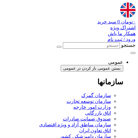
پرش
به
محتوا
۰
تومان
0
سبد خرید
اشتراک ویژه
همکار ما باش
ورود / ثبت نام
جستجو
عمومی
بستن عمومی
باز کردن در عمومی
سازمانها
سازمان گمرک
سازمان توسعه تجارت
وزارت امور خارجه
اتاق بازرگانی
صندوق ضمانت صادرات
سازمان مناطق آزاد و ویژه اقتصادی
اتاق تعاون ایران
سازمان دامپزشکی کشور