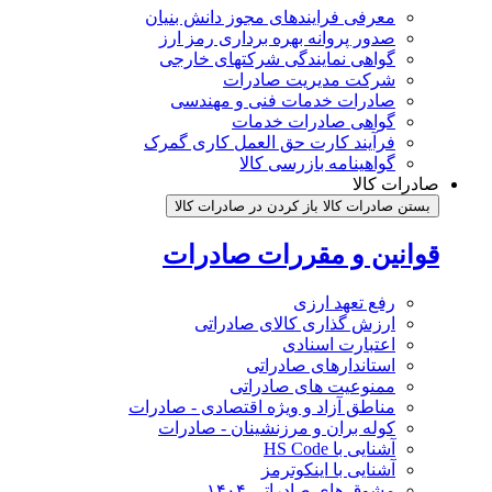
معرفی فرایندهای مجوز دانش بنیان
صدور پروانه بهره برداری رمز ارز
گواهی نمایندگی شرکتهای خارجی
شرکت مدیریت صادرات
صادرات خدمات فنی و مهندسی
گواهی صادرات خدمات
فرآیند کارت حق العمل کاری گمرک
گواهینامه بازرسی کالا
صادرات کالا
بستن صادرات کالا
باز کردن در صادرات کالا
قوانین و مقررات صادرات
رفع تعهد ارزی
ارزش گذاری کالای صادراتی
اعتبارت اسنادی
استاندارهای صادراتی
ممنوعیت های صادراتی
مناطق آزاد و ویژه اقتصادی - صادرات
کوله بران و مرزنشینان - صادرات
آشنایی با HS Code
آشنایی با اینکوترمز
مشوق های صادراتی ۱۴۰۴