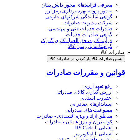
معرفی فرایندهای مجوز دانش بنیان
صدور پروانه بهره برداری رمز ارز
گواهی نمایندگی شرکتهای خارجی
شرکت مدیریت صادرات
صادرات خدمات فنی و مهندسی
گواهی صادرات خدمات
فرآیند کارت حق العمل کاری گمرک
گواهینامه بازرسی کالا
صادرات کالا
بستن صادرات کالا
باز کردن در صادرات کالا
قوانین و مقررات صادرات
رفع تعهد ارزی
ارزش گذاری کالای صادراتی
اعتبارت اسنادی
استاندارهای صادراتی
ممنوعیت های صادراتی
مناطق آزاد و ویژه اقتصادی - صادرات
کوله بران و مرزنشینان - صادرات
آشنایی با HS Code
آشنایی با اینکوترمز
مشوق های صادراتی ۱۴۰۴