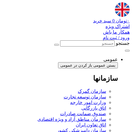
پرش
به
محتوا
۰
تومان
0
سبد خرید
اشتراک ویژه
همکار ما باش
ورود / ثبت نام
جستجو
عمومی
بستن عمومی
باز کردن در عمومی
سازمانها
سازمان گمرک
سازمان توسعه تجارت
وزارت امور خارجه
اتاق بازرگانی
صندوق ضمانت صادرات
سازمان مناطق آزاد و ویژه اقتصادی
اتاق تعاون ایران
سازمان دامپزشکی کشور