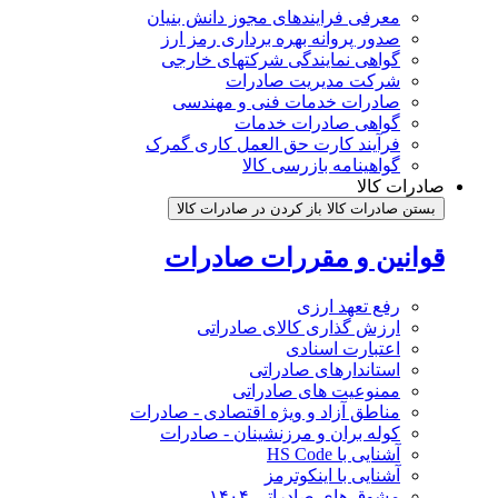
معرفی فرایندهای مجوز دانش بنیان
صدور پروانه بهره برداری رمز ارز
گواهی نمایندگی شرکتهای خارجی
شرکت مدیریت صادرات
صادرات خدمات فنی و مهندسی
گواهی صادرات خدمات
فرآیند کارت حق العمل کاری گمرک
گواهینامه بازرسی کالا
صادرات کالا
بستن صادرات کالا
باز کردن در صادرات کالا
قوانین و مقررات صادرات
رفع تعهد ارزی
ارزش گذاری کالای صادراتی
اعتبارت اسنادی
استاندارهای صادراتی
ممنوعیت های صادراتی
مناطق آزاد و ویژه اقتصادی - صادرات
کوله بران و مرزنشینان - صادرات
آشنایی با HS Code
آشنایی با اینکوترمز
مشوق های صادراتی ۱۴۰۴