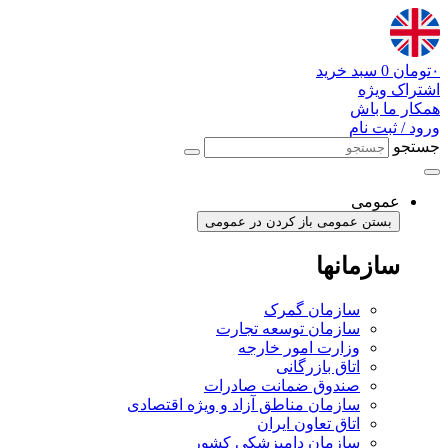
پرش
به
محتوا
۰
تومان
0
سبد خرید
اشتراک ویژه
همکار ما باش
ورود / ثبت نام
جستجو
عمومی
بستن عمومی
باز کردن در عمومی
سازمانها
سازمان گمرک
سازمان توسعه تجارت
وزارت امور خارجه
اتاق بازرگانی
صندوق ضمانت صادرات
سازمان مناطق آزاد و ویژه اقتصادی
اتاق تعاون ایران
سازمان دامپزشکی کشور