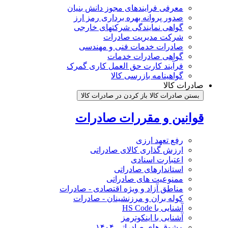
معرفی فرایندهای مجوز دانش بنیان
صدور پروانه بهره برداری رمز ارز
گواهی نمایندگی شرکتهای خارجی
شرکت مدیریت صادرات
صادرات خدمات فنی و مهندسی
گواهی صادرات خدمات
فرآیند کارت حق العمل کاری گمرک
گواهینامه بازرسی کالا
صادرات کالا
بستن صادرات کالا
باز کردن در صادرات کالا
قوانین و مقررات صادرات
رفع تعهد ارزی
ارزش گذاری کالای صادراتی
اعتبارت اسنادی
استاندارهای صادراتی
ممنوعیت های صادراتی
مناطق آزاد و ویژه اقتصادی - صادرات
کوله بران و مرزنشینان - صادرات
آشنایی با HS Code
آشنایی با اینکوترمز
مشوق های صادراتی ۱۴۰۴