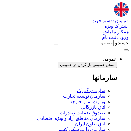
پرش
به
محتوا
۰
تومان
0
سبد خرید
اشتراک ویژه
همکار ما باش
ورود / ثبت نام
جستجو
عمومی
بستن عمومی
باز کردن در عمومی
سازمانها
سازمان گمرک
سازمان توسعه تجارت
وزارت امور خارجه
اتاق بازرگانی
صندوق ضمانت صادرات
سازمان مناطق آزاد و ویژه اقتصادی
اتاق تعاون ایران
سازمان دامپزشکی کشور