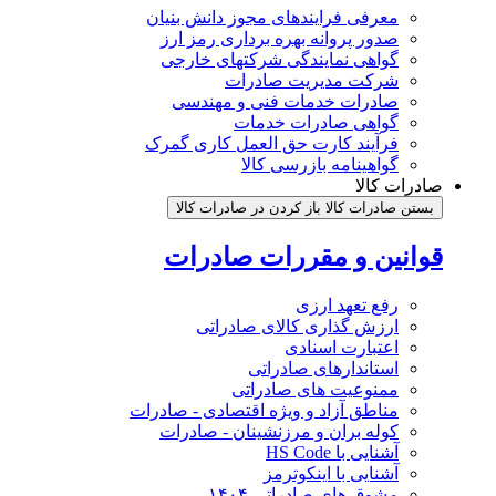
معرفی فرایندهای مجوز دانش بنیان
صدور پروانه بهره برداری رمز ارز
گواهی نمایندگی شرکتهای خارجی
شرکت مدیریت صادرات
صادرات خدمات فنی و مهندسی
گواهی صادرات خدمات
فرآیند کارت حق العمل کاری گمرک
گواهینامه بازرسی کالا
صادرات کالا
بستن صادرات کالا
باز کردن در صادرات کالا
قوانین و مقررات صادرات
رفع تعهد ارزی
ارزش گذاری کالای صادراتی
اعتبارت اسنادی
استاندارهای صادراتی
ممنوعیت های صادراتی
مناطق آزاد و ویژه اقتصادی - صادرات
کوله بران و مرزنشینان - صادرات
آشنایی با HS Code
آشنایی با اینکوترمز
مشوق های صادراتی ۱۴۰۴