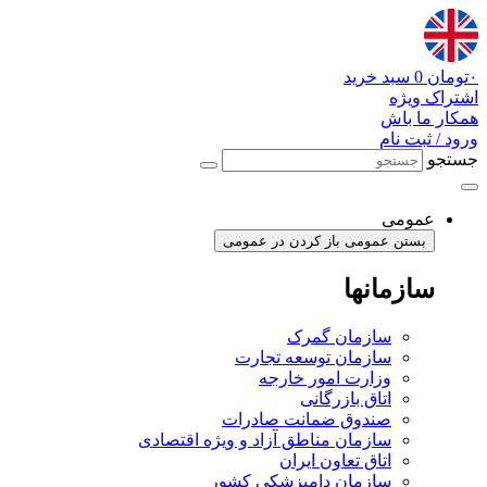
پرش
به
محتوا
۰
تومان
0
سبد خرید
اشتراک ویژه
همکار ما باش
ورود / ثبت نام
جستجو
عمومی
بستن عمومی
باز کردن در عمومی
سازمانها
سازمان گمرک
سازمان توسعه تجارت
وزارت امور خارجه
اتاق بازرگانی
صندوق ضمانت صادرات
سازمان مناطق آزاد و ویژه اقتصادی
اتاق تعاون ایران
سازمان دامپزشکی کشور