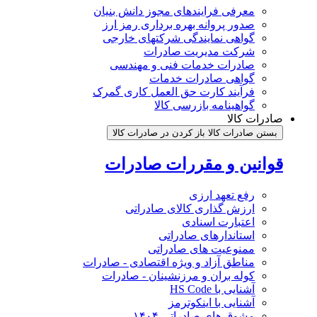
معرفی فرایندهای مجوز دانش بنیان
صدور پروانه بهره برداری رمز ارز
گواهی نمایندگی شرکتهای خارجی
شرکت مدیریت صادرات
صادرات خدمات فنی و مهندسی
گواهی صادرات خدمات
فرآیند کارت حق العمل کاری گمرک
گواهینامه بازرسی کالا
صادرات کالا
بستن صادرات کالا
باز کردن در صادرات کالا
قوانین و مقررات صادرات
رفع تعهد ارزی
ارزش گذاری کالای صادراتی
اعتبارت اسنادی
استاندارهای صادراتی
ممنوعیت های صادراتی
مناطق آزاد و ویژه اقتصادی - صادرات
کوله بران و مرزنشینان - صادرات
آشنایی با HS Code
آشنایی با اینکوترمز
مشوق های صادراتی ۱۴۰۴