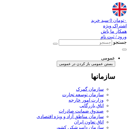
پرش
به
محتوا
۰
تومان
0
سبد خرید
اشتراک ویژه
همکار ما باش
ورود / ثبت نام
جستجو
عمومی
بستن عمومی
باز کردن در عمومی
سازمانها
سازمان گمرک
سازمان توسعه تجارت
وزارت امور خارجه
اتاق بازرگانی
صندوق ضمانت صادرات
سازمان مناطق آزاد و ویژه اقتصادی
اتاق تعاون ایران
سازمان دامپزشکی کشور