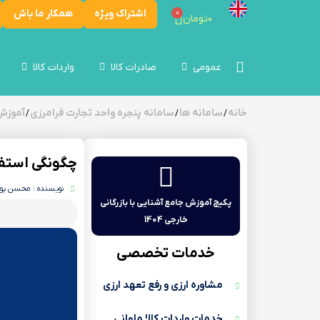
اشتراک ویژه
همکار ما باش
0
۰
تومان
عمومی
صادرات کالا
واردات کالا
خانه
سامانه ها
سامانه پنجره واحد تجارت فرامرزی
آموزش 
/
/
/
چگونگی‌ استفاده
نویسنده : محسن پو
پکیج آموزش جامع آشنایی با بازرگانی
خارجی 1404
خدمات تخصصی
مشاوره ارزی و رفع تعهد ارزی
خدمات واردات کالا ملوانی