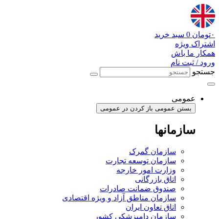
پرش
به
محتوا
۰
تومان
0
سبد خرید
اشتراک ویژه
همکار ما باش
ورود / ثبت نام
جستجو
عمومی
بستن عمومی
باز کردن در عمومی
سازمانها
سازمان گمرک
سازمان توسعه تجارت
وزارت امور خارجه
اتاق بازرگانی
صندوق ضمانت صادرات
سازمان مناطق آزاد و ویژه اقتصادی
اتاق تعاون ایران
سازمان دامپزشکی کشور