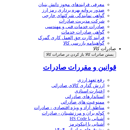
معرفی فرایندهای مجوز دانش بنیان
صدور پروانه بهره برداری رمز ارز
گواهی نمایندگی شرکتهای خارجی
شرکت مدیریت صادرات
صادرات خدمات فنی و مهندسی
گواهی صادرات خدمات
فرآیند کارت حق العمل کاری گمرک
گواهینامه بازرسی کالا
صادرات کالا
بستن صادرات کالا
باز کردن در صادرات کالا
قوانین و مقررات صادرات
رفع تعهد ارزی
ارزش گذاری کالای صادراتی
اعتبارت اسنادی
استاندارهای صادراتی
ممنوعیت های صادراتی
مناطق آزاد و ویژه اقتصادی - صادرات
کوله بران و مرزنشینان - صادرات
آشنایی با HS Code
آشنایی با اینکوترمز
مشوق های صادراتی ۱۴۰۴