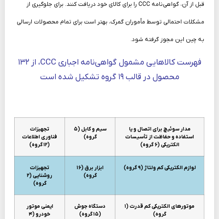
قبل از آن، گواهی‌نامه CCC را برای کالای خود دریافت کنند. برای جلوگیری از
مشکلات احتمالی توسط مأموران
گمرک
، بهتر است برای تمام محصولات ارسالی
به چین این مجوز گرفته شود.
فهرست کالاهایی مشمول گواهی‌نامه اجباری CCC، از ۱۳۲
محصول در قالب ۱۹ گروه تشکیل شده است
مدار سوئیچ برای اتصال و یا
سیم و کابل (۵
تجهیزات
استفاده و حفاظت از تأسیسات
گروه)
فناوری اطلاعات
الکتریکی (۶ گروه)
(۱۲ گروه)
لوازم الکتریکی کم ولتاژ (۹ گروه)
ابزار برق (۱۶
تجهیزات
گروه)
روشنایی (۲
گروه)
موتورهای الکتریکی کم قدرت (۱
دستگاه جوش
ایمنی موتور
گروه)
(۱۵ گروه)
خودرو (۴