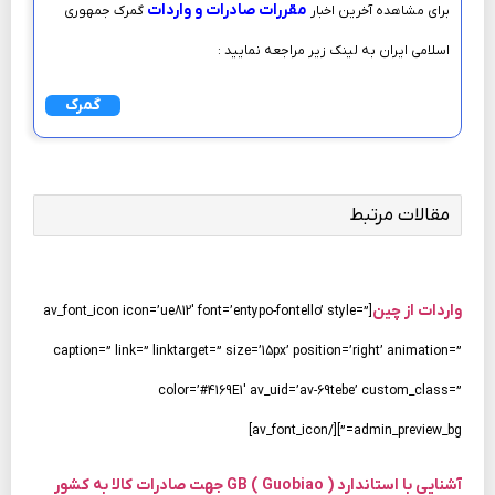
مقررات صادرات و واردات
برای مشاهده آخرین اخبار
گمرک جمهوری
اسلامی ایران به لینک زیر مراجعه نمایید :
گمرک
مقالات مرتبط
واردات از چین
[av_font_icon icon=’ue812′ font=’entypo-fontello’ style=”
caption=” link=” linktarget=” size=’15px’ position=’right’ animation=”
color=’#4169E1′ av_uid=’av-69tebe’ custom_class=”
admin_preview_bg=”][/av_font_icon]
آشنایی با استاندارد ( Guobiao ) GB جهت صادرات کالا به کشور