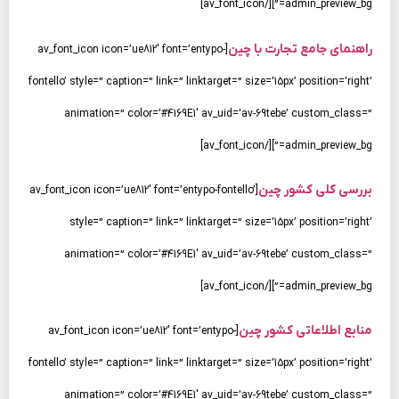
admin_preview_bg=”][/av_font_icon]
راهنمای جامع تجارت با چین
[av_font_icon icon=’ue812′ font=’entypo-
fontello’ style=” caption=” link=” linktarget=” size=’15px’ position=’right’
animation=” color=’#4169E1′ av_uid=’av-69tebe’ custom_class=”
admin_preview_bg=”][/av_font_icon]
بررسی کلی کشور چین
[av_font_icon icon=’ue812′ font=’entypo-fontello’
style=” caption=” link=” linktarget=” size=’15px’ position=’right’
animation=” color=’#4169E1′ av_uid=’av-69tebe’ custom_class=”
admin_preview_bg=”][/av_font_icon]
منابع اطلاعاتی کشور چین
[av_font_icon icon=’ue812′ font=’entypo-
fontello’ style=” caption=” link=” linktarget=” size=’15px’ position=’right’
animation=” color=’#4169E1′ av_uid=’av-69tebe’ custom_class=”