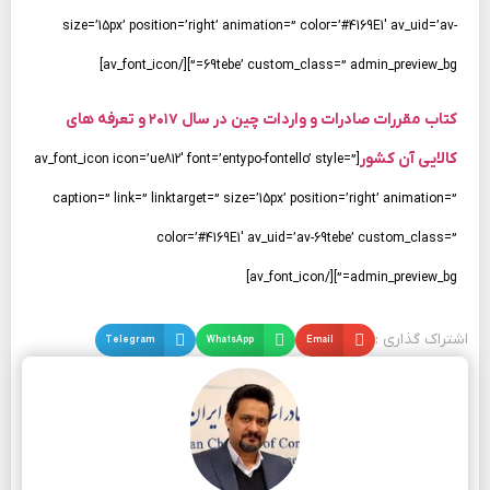
size=’15px’ position=’right’ animation=” color=’#4169E1′ av_uid=’av-
69tebe’ custom_class=” admin_preview_bg=”][/av_font_icon]
کتاب مقررات صادرات و واردات چین در سال ۲۰۱۷ و تعرفه های
کالایی آن کشور
[av_font_icon icon=’ue812′ font=’entypo-fontello’ style=”
caption=” link=” linktarget=” size=’15px’ position=’right’ animation=”
color=’#4169E1′ av_uid=’av-69tebe’ custom_class=”
admin_preview_bg=”][/av_font_icon]
اشتراک گذاری :
Email
WhatsApp
Telegram