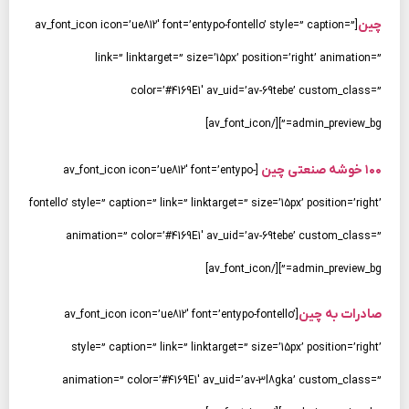
چین
[av_font_icon icon=’ue812′ font=’entypo-fontello’ style=” caption=”
link=” linktarget=” size=’15px’ position=’right’ animation=”
color=’#4169E1′ av_uid=’av-69tebe’ custom_class=”
admin_preview_bg=”][/av_font_icon]
۱۰۰ خوشه صنعتی چین
[av_font_icon icon=’ue812′ font=’entypo-
fontello’ style=” caption=” link=” linktarget=” size=’15px’ position=’right’
animation=” color=’#4169E1′ av_uid=’av-69tebe’ custom_class=”
admin_preview_bg=”][/av_font_icon]
صادرات به چین
[av_font_icon icon=’ue812′ font=’entypo-fontello’
style=” caption=” link=” linktarget=” size=’15px’ position=’right’
animation=” color=’#4169E1′ av_uid=’av-3l8gka’ custom_class=”