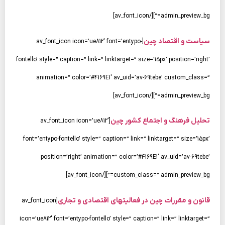
admin_preview_bg=”][/av_font_icon]
سیاست و اقتصاد چین
[av_font_icon icon=’ue812′ font=’entypo-
fontello’ style=” caption=” link=” linktarget=” size=’15px’ position=’right’
animation=” color=’#4169E1′ av_uid=’av-69tebe’ custom_class=”
admin_preview_bg=”][/av_font_icon]
تحلیل فرهنگ و اجتماع کشور چین
[av_font_icon icon=’ue812′
font=’entypo-fontello’ style=” caption=” link=” linktarget=” size=’15px’
position=’right’ animation=” color=’#4169E1′ av_uid=’av-69tebe’
custom_class=” admin_preview_bg=”][/av_font_icon]
قانون و مقررات چین در فعالیتهای اقتصادی و تجاری
[av_font_icon
icon=’ue812′ font=’entypo-fontello’ style=” caption=” link=” linktarget=”