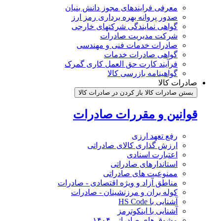
معرفی فرایندهای مجوز دانش بنیان
صدور پروانه بهره برداری رمز ارز
گواهی نمایندگی شرکتهای خارجی
شرکت مدیریت صادرات
صادرات خدمات فنی و مهندسی
گواهی صادرات خدمات
فرآیند کارت حق العمل کاری گمرک
گواهینامه بازرسی کالا
صادرات کالا
بستن صادرات کالا
باز کردن در صادرات کالا
قوانین و مقررات صادرات
رفع تعهد ارزی
ارزش گذاری کالای صادراتی
اعتبارت اسنادی
استاندارهای صادراتی
ممنوعیت های صادراتی
مناطق آزاد و ویژه اقتصادی - صادرات
کوله بران و مرزنشینان - صادرات
آشنایی با HS Code
آشنایی با اینکوترمز
مشوق های صادراتی ۱۴۰۴