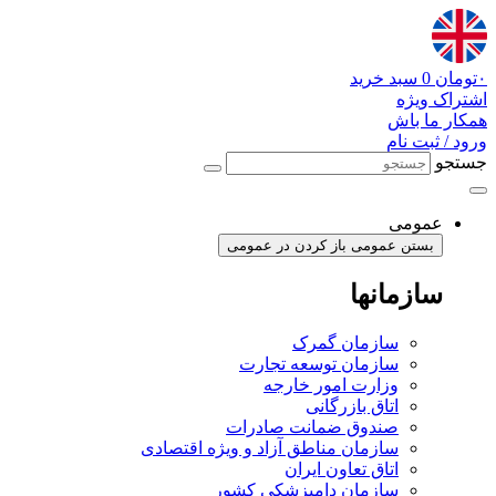
پرش
به
محتوا
۰
تومان
0
سبد خرید
اشتراک ویژه
همکار ما باش
ورود / ثبت نام
جستجو
عمومی
بستن عمومی
باز کردن در عمومی
سازمانها
سازمان گمرک
سازمان توسعه تجارت
وزارت امور خارجه
اتاق بازرگانی
صندوق ضمانت صادرات
سازمان مناطق آزاد و ویژه اقتصادی
اتاق تعاون ایران
سازمان دامپزشکی کشور