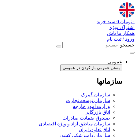
پرش
به
محتوا
۰
تومان
0
سبد خرید
اشتراک ویژه
همکار ما باش
ورود / ثبت نام
جستجو
عمومی
بستن عمومی
باز کردن در عمومی
سازمانها
سازمان گمرک
سازمان توسعه تجارت
وزارت امور خارجه
اتاق بازرگانی
صندوق ضمانت صادرات
سازمان مناطق آزاد و ویژه اقتصادی
اتاق تعاون ایران
سازمان دامپزشکی کشور