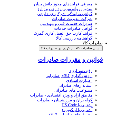
معرفی فرایندهای مجوز دانش بنیان
صدور پروانه بهره برداری رمز ارز
گواهی نمایندگی شرکتهای خارجی
شرکت مدیریت صادرات
صادرات خدمات فنی و مهندسی
گواهی صادرات خدمات
فرآیند کارت حق العمل کاری گمرک
گواهینامه بازرسی کالا
صادرات کالا
بستن صادرات کالا
باز کردن در صادرات کالا
قوانین و مقررات صادرات
رفع تعهد ارزی
ارزش گذاری کالای صادراتی
اعتبارت اسنادی
استاندارهای صادراتی
ممنوعیت های صادراتی
مناطق آزاد و ویژه اقتصادی - صادرات
کوله بران و مرزنشینان - صادرات
آشنایی با HS Code
آشنایی با اینکوترمز
مشوق های صادراتی ۱۴۰۴