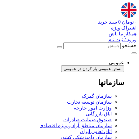
پرش
به
محتوا
۰
تومان
0
سبد خرید
اشتراک ویژه
همکار ما باش
ورود / ثبت نام
جستجو
عمومی
بستن عمومی
باز کردن در عمومی
سازمانها
سازمان گمرک
سازمان توسعه تجارت
وزارت امور خارجه
اتاق بازرگانی
صندوق ضمانت صادرات
سازمان مناطق آزاد و ویژه اقتصادی
اتاق تعاون ایران
سازمان دامپزشکی کشور