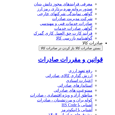
معرفی فرایندهای مجوز دانش بنیان
صدور پروانه بهره برداری رمز ارز
گواهی نمایندگی شرکتهای خارجی
شرکت مدیریت صادرات
صادرات خدمات فنی و مهندسی
گواهی صادرات خدمات
فرآیند کارت حق العمل کاری گمرک
گواهینامه بازرسی کالا
صادرات کالا
بستن صادرات کالا
باز کردن در صادرات کالا
قوانین و مقررات صادرات
رفع تعهد ارزی
ارزش گذاری کالای صادراتی
اعتبارت اسنادی
استاندارهای صادراتی
ممنوعیت های صادراتی
مناطق آزاد و ویژه اقتصادی - صادرات
کوله بران و مرزنشینان - صادرات
آشنایی با HS Code
آشنایی با اینکوترمز
مشوق های صادراتی ۱۴۰۴